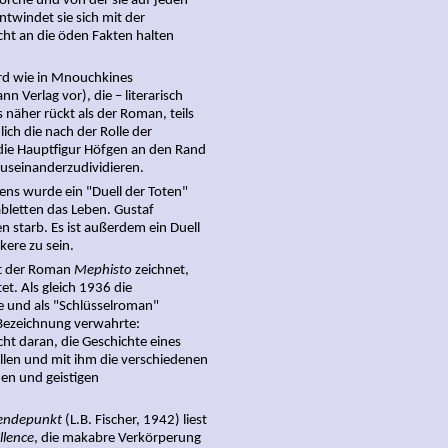
horche und von der sie auf jeden
ntwindet sie sich mit der
icht an die öden Fakten halten
d wie in Mnouchkines
n Verlag vor), die – literarisch
s näher rückt als der Roman, teils
lich die nach der Rolle der
die Hauptfigur Höfgen an den Rand
auseinanderzudividieren.
 wurde ein "Duell der Toten"
abletten das Leben. Gustaf
n starb. Es ist außerdem ein Duell
kere zu sein.
ät der Roman
Mephisto
zeichnet,
t. Als gleich 1936 die
 und als "Schlüsselroman"
e Bezeichnung verwahrte:
cht daran, die Geschichte eines
llen und mit ihm die verschiedenen
hen und geistigen
endepunkt
(L.B. Fischer, 1942) liest
llence
, die makabre Verkörperung