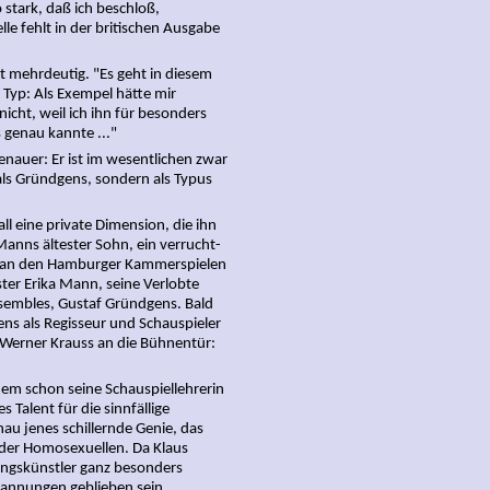
stark, daß ich beschloß,
le fehlt in der britischen Ausgabe
st mehrdeutig. "Es geht in diesem
 Typ: Als Exempel hätte mir
cht, weil ich ihn für besonders
 genau kannte ..."
nauer: Er ist im wesentlichen zwar
als Gründgens, sondern als Typus
ll eine private Dimension, die ihn
Manns ältester Sohn, ein verrucht-
 an den Hamburger Kammerspielen
ster Erika Mann, seine Verlobte
sembles, Gustaf Gründgens. Bald
ns als Regisseur und Schauspieler
eb Werner Krauss an die Bühnentür:
m schon seine Schauspiellehrerin
 Talent für die sinnfällige
au jenes schillernde Genie, das
 der Homosexuellen. Da Klaus
ungskünstler ganz besonders
annungen geblieben sein.