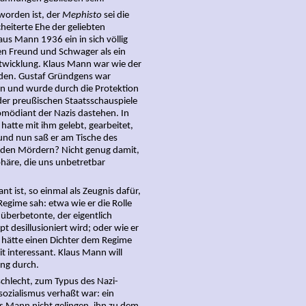
worden ist, der
Mephisto
sei die
heiterte Ehe der geliebten
aus Mann 1936 ein in sich völlig
en Freund und Schwager als ein
ntwicklung. Klaus Mann war wie der
orden. Gustaf Gründgens war
n und wurde durch die Protektion
er preußischen Staatsschauspiele
omödiant der Nazis dastehen. In
atte mit ihm gelebt, gearbeitet,
 und nun saß er am Tische des
t den Mördern? Nicht genug damit,
phäre, die uns unbetretbar
ist, so einmal als Zeugnis dafür,
Regime sah: etwa wie er die Rolle
überbetonte, der eigentlich
t desillusioniert wird; oder wie er
 hätte einen Dichter dem Regime
 interessant. Klaus Mann will
ung durch.
lecht, zum Typus des Nazi-
lsozialismus verhaßt war: ein