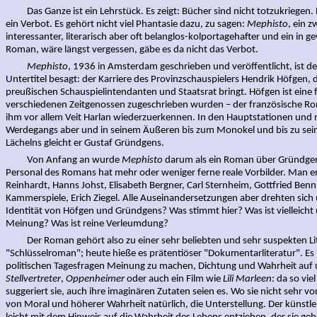
Das Ganze ist ein Lehrstück. Es zeigt: Bücher sind nicht totzukriegen. N
ein Verbot. Es gehört nicht viel Phantasie dazu, zu sagen:
Mephisto
, ein 
interessanter, literarisch aber oft belanglos-kolportagehafter und ein in g
Roman, wäre längst vergessen, gäbe es da nicht das Verbot.
Mephisto
, 1936 in Amsterdam geschrieben und veröffentlicht, ist de
Untertitel besagt: der Karriere des Provinzschauspielers Hendrik Höfgen, 
preußischen Schauspielintendanten und Staatsrat bringt. Höfgen ist eine f
verschiedenen Zeitgenossen zugeschrieben wurden – der französische Rom
ihm vor allem Veit Harlan wiederzuerkennen. In den Hauptstationen und 
Werdegangs aber und in seinem Äußeren bis zum Monokel und bis zu sei
Lächelns gleicht er Gustaf Gründgens.
Von Anfang an wurde
Mephisto
darum als ein Roman über Gründgen
Personal des Romans hat mehr oder weniger ferne reale Vorbilder. Man 
Reinhardt, Hanns Johst, Elisabeth Bergner, Carl Sternheim, Gottfried Ben
Kammerspiele, Erich Ziegel. Alle Auseinandersetzungen aber drehten sich u
Identität von Höfgen und Gründgens? Was stimmt hier? Was ist vielleicht 
Meinung? Was ist reine Verleumdung?
Der Roman gehört also zu einer sehr beliebten und sehr suspekten Li
"Schlüsselroman"; heute hieße es prätentiöser "Dokumentarliteratur". Es is
politischen Tagesfragen Meinung zu machen, Dichtung und Wahrheit auf
Stellvertreter
,
Oppenheimer
oder auch ein Film wie
Lili Marleen
: da so vie
suggeriert sie, auch ihre imaginären Zutaten seien es. Wo sie nicht sehr vor
von Moral und höherer Wahrheit natürlich, die Unterstellung. Der künstler