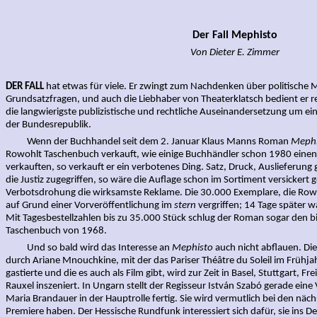
Der Fall Mephisto
Von Dieter E. Zimmer
DER FALL
hat etwas für viele. Er zwingt zum Nachdenken über politische Mor
Grundsatzfragen, und auch die Liebhaber von Theaterklatsch bedient er reic
die langwierigste publizistische und rechtliche Auseinandersetzung um ei
der Bundesrepublik.
Wenn der Buchhandel seit dem 2. Januar Klaus Manns Roman
Mephi
Rowohlt Taschenbuch verkauft, wie einige Buchhändler schon 1980 einen
verkauften, so verkauft er ein verbotenes Ding. Satz, Druck, Auslieferung
die Justiz zugegriffen, so wäre die Auflage schon im Sortiment versickert 
Verbotsdrohung die wirksamste Reklame. Die 30.000 Exemplare, die Rowo
auf Grund einer Vorveröffentlichung im
stern
vergriffen; 14 Tage später 
Mit Tagesbestellzahlen bis zu 35.000 Stück schlug der Roman sogar den b
Taschenbuch von 1968.
Und so bald wird das Interesse an
Mephisto
auch nicht abflauen. D
durch Ariane Mnouchkine, mit der das Pariser Théâtre du Soleil im Frühj
gastierte und die es auch als Film gibt, wird zur Zeit in Basel, Stuttgart,
Rauxel inszeniert. In Ungarn stellt der Regisseur István Szabó gerade ein
Maria Brandauer in der Hauptrolle fertig. Sie wird vermutlich bei den näc
Premiere haben. Der Hessische Rundfunk interessiert sich dafür, sie ins 