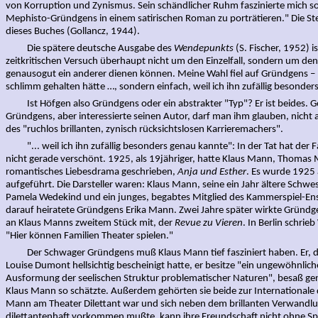
von Korruption und Zynismus. Sein schändlicher Ruhm faszinierte mich so 
Mephisto-Gründgens in einem satirischen Roman zu porträtieren." Die Stel
dieses Buches (Gollancz, 1944).
Die spätere deutsche Ausgabe des
Wendepunkts
(S. Fischer, 1952) i
zeitkritischen Versuch überhaupt nicht um den Einzelfall, sondern um den
genausogut ein anderer dienen können. Meine Wahl fiel auf Gründgens – ni
schlimm gehalten hätte …, sondern einfach, weil ich ihn zufällig besonders
Ist Höfgen also Gründgens oder ein abstrakter "Typ"? Er ist beides. Ge
Gründgens, aber interessierte seinen Autor, darf man ihm glauben, nicht 
des "ruchlos brillanten, zynisch rücksichtslosen Karrieremachers".
"... weil ich ihn zufällig besonders genau kannte": In der Tat hat der Fa
nicht gerade verschönt. 1925, als 19jähriger, hatte Klaus Mann, Thomas 
romantisches Liebesdrama geschrieben,
Anja und Esther
. Es wurde 1925
aufgeführt. Die Darsteller waren: Klaus Mann, seine ein Jahr ältere Schwe
Pamela Wedekind und ein junges, begabtes Mitglied des Kammerspiel-En
darauf heiratete Gründgens Erika Mann. Zwei Jahre später wirkte Gründge
an Klaus Manns zweitem Stück mit, der
Revue zu Vieren
. In Berlin schri
"Hier können Familien Theater spielen."
Der Schwager Gründgens muß Klaus Mann tief fasziniert haben. Er, de
Louise Dumont hellsichtig bescheinigt hatte, er besitze "ein ungewöhnliches
Ausformung der seelischen Struktur problematischer Naturen", besaß gen
Klaus Mann so schätzte. Außerdem gehörten sie beide zur Internationale
Mann am Theater Dilettant war und sich neben dem brillanten Verwandl
dilettantenhaft vorkommen mußte, kann ihre Freundschaft nicht ohne Sp