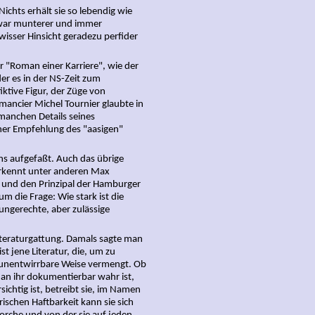
ichts erhält sie so lebendig wie
zwar munterer und immer
ewisser Hinsicht geradezu perfider
r "Roman einer Karriere", wie der
der es in der NS-Zeit zum
iktive Figur, der Züge von
ancier Michel Tournier glaubte in
manchen Details seines
ner Empfehlung des "aasigen"
s aufgefaßt. Auch das übrige
erkennt unter anderen Max
n und den Prinzipal der Hamburger
m die Frage: Wie stark ist die
ungerechte, aber zulässige
teraturgattung. Damals sagte man
t jene Literatur, die, um zu
 unentwirrbare Weise vermengt. Ob
l an ihr dokumentierbar wahr ist,
sichtig ist, betreibt sie, im Namen
ischen Haftbarkeit kann sie sich