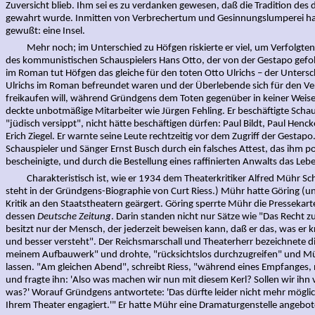
Zuversicht blieb. Ihm sei es zu verdanken gewesen, daß die Tradition des 
gewahrt wurde. Inmitten von Verbrechertum und Gesinnungslumperei hab
gewußt: eine Insel.
Mehr noch; im Unterschied zu Höfgen riskierte er viel, um Verfolgten z
des kommunistischen Schauspielers Hans Otto, der von der Gestapo gefo
im Roman tut Höfgen das gleiche für den toten Otto Ulrichs – der Untersc
Ulrichs im Roman befreundet waren und der Überlebende sich für den Ve
freikaufen will, während Gründgens dem Toten gegenüber in keiner Weise
deckte unbotmäßige Mitarbeiter wie Jürgen Fehling. Er beschäftigte Schausp
"jüdisch versippt", nicht hätte beschäftigen dürfen: Paul Bildt, Paul Henc
Erich Ziegel. Er warnte seine Leute rechtzeitig vor dem Zugriff der Gesta
Schauspieler und Sänger Ernst Busch durch ein falsches Attest, das ihm po
bescheinigte, und durch die Bestellung eines raffinierten Anwalts das Leb
Charakteristisch ist, wie er 1934 dem Theaterkritiker Alfred Mühr Sch
steht in der Gründgens-Biographie von Curt Riess.) Mühr hatte Göring (u
Kritik an den Staatstheatern geärgert. Göring sperrte Mühr die Pressekart
dessen
Deutsche Zeitung
. Darin standen nicht nur Sätze wie "Das Recht zu
besitzt nur der Mensch, der jederzeit beweisen kann, daß er das, was er k
und besser versteht". Der Reichsmarschall und Theaterherr bezeichnete di
meinem Aufbauwerk" und drohte, "rücksichtslos durchzugreifen" und Mü
lassen. "Am gleichen Abend", schreibt Riess, "während eines Empfanges,
und fragte ihn: 'Also was machen wir nun mit diesem Kerl? Sollen wir ihn
was?' Worauf Gründgens antwortete: 'Das dürfte leider nicht mehr möglich 
Ihrem Theater engagiert.'" Er hatte Mühr eine Dramaturgenstelle angebot