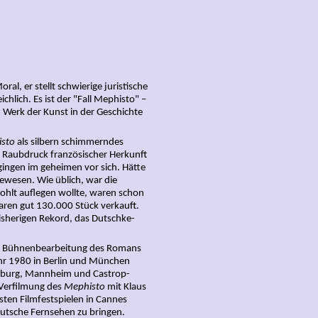
al, er stellt schwierige juristische
hlich. Es ist der "Fall Mephisto" –
n Werk der Kunst in der Geschichte
sto
als silbern schimmerndes
 Raubdruck französischer Herkunft
 gingen im geheimen vor sich. Hätte
gewesen. Wie üblich, war die
hlt auflegen wollte, waren schon
waren gut 130.000 Stück verkauft.
isherigen Rekord, das Dutschke-
ie Bühnenbearbeitung des Romans
ahr 1980 in Berlin und München
 Freiburg, Mannheim und Castrop-
e Verfilmung des
Mephisto
mit Klaus
hsten Filmfestspielen in Cannes
Deutsche Fernsehen zu bringen.