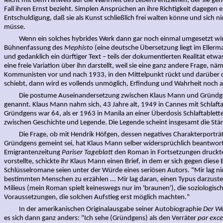
leicht mit dem Hinweis auf die Wahrheit des Lebens entziehen, der sie ge
Fall ihren Ernst bezieht. Simplen Ansprüchen an ihre Richtigkeit dagegen e
Entschuldigung, daß sie als Kunst schließlich frei walten könne und sich n
müsse.
Wenn ein solches hybrides Werk dann gar noch einmal umgesetzt wir
Bühnenfassung des
Mephisto
(eine deutsche Übersetzung liegt im Ellerman
und gedanklich ein dürftiger Text – teils der dokumentierten Realität etwa
eine freie Variation über ihn darstellt, weil sie eine ganz andere Frage, näm
Kommunisten vor und nach 1933, in den Mittelpunkt rückt und darüber 
schiebt, dann wird es vollends unmöglich, Erfindung und Wahrheit noch 
Die postume Auseinandersetzung zwischen Klaus Mann und Gründgens
genannt. Klaus Mann nahm sich, 43 Jahre alt, 1949 in Cannes mit Schlaft
Gründgens war 64, als er 1963 in Manila an einer Überdosis Schlaftablette
zwischen Geschichte und Legende. Die Legende scheint insgesamt die Stär
Die Frage, ob mit Hendrik Höfgen, dessen negatives Charakterportr
Gründgens gemeint sei, hat Klaus Mann selber widersprüchlich beantworte
Emigrantenzeitung
Pariser Tageblatt
den Roman in Fortsetzungen druckte
vorstellte, schickte ihr Klaus Mann einen Brief, in dem er sich gegen dies
Schlüsselromane seien unter der Würde eines seriösen Autors. "Mir lag ni
bestimmten Menschen zu erzählen ... Mir lag daran, einen Typus darzuste
Milieus (mein Roman spielt keineswegs nur im 'braunen'), die soziologisc
Voraussetzungen, die solchen Aufstieg erst möglich machten."
In der amerikanischen Originalausgabe seiner Autobiographie
Der W
es sich dann ganz anders: "Ich sehe (Gründgens) als den Verräter
par exce