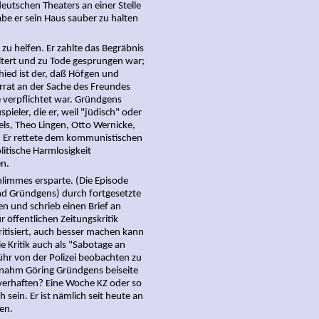
deutschen Theaters an einer Stelle
e er sein Haus sauber zu halten
u helfen. Er zahlte das Begräbnis
ltert und zu Tode gesprungen war;
hied ist der, daß Höfgen und
rrat an der Sache des Freundes
 verpflichtet war. Gründgens
ieler, die er, weil "jüdisch" oder
kels, Theo Lingen, Otto Wernicke,
po. Er rettete dem kommunistischen
litische Harmlosigkeit
en.
limmes ersparte. (Die Episode
nd Gründgens) durch fortgesetzte
en und schrieb einen Brief an
r öffentlichen Zeitungskritik
ritisiert, auch besser machen kann
e Kritik auch als "Sabotage an
hr von der Polizei beobachten zu
 nahm Göring Gründgens beiseite
 verhaften? Eine Woche KZ oder so
sein. Er ist nämlich seit heute an
en.