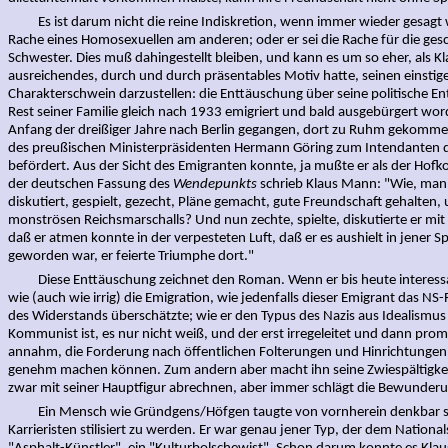
Es ist darum nicht die reine Indiskretion, wenn immer wieder gesagt 
Rache eines Homosexuellen am anderen; oder er sei die Rache für die gesc
Schwester. Dies muß dahingestellt bleiben, und kann es um so eher, als Kl
ausreichendes, durch und durch präsentables Motiv hatte, seinen einstig
Charakterschwein darzustellen: die Enttäuschung über seine politische E
Rest seiner Familie gleich nach 1933 emigriert und bald ausgebürgert w
Anfang der dreißiger Jahre nach Berlin gegangen, dort zu Ruhm gekomme
des preußischen Ministerpräsidenten Hermann Göring zum Intendanten d
befördert. Aus der Sicht des Emigranten konnte, ja mußte er als der Hofk
der deutschen Fassung des
Wendepunkts
schrieb Klaus Mann: "Wie, man h
diskutiert, gespielt, gezecht, Pläne gemacht, gute Freundschaft gehalten,
monströsen Reichsmarschalls? Und nun zechte, spielte, diskutierte er mi
daß er atmen konnte in der verpesteten Luft, daß er es aushielt in jener S
geworden war, er feierte Triumphe dort."
Diese Enttäuschung zeichnet den Roman. Wenn er bis heute interessant 
wie (auch wie irrig) die Emigration, wie jedenfalls dieser Emigrant das NS-
des Widerstands überschätzte; wie er den Typus des Nazis aus Idealismus 
Kommunist ist, es nur nicht weiß, und der erst irregeleitet und dann promp
annahm, die Forderung nach öffentlichen Folterungen und Hinrichtungen
genehm machen können. Zum andern aber macht ihn seine Zwiespältigkeit
zwar mit seiner Hauptfigur abrechnen, aber immer schlägt die Bewunder
Ein Mensch wie Gründgens/Höfgen taugte von vornherein denkbar sch
Karrieristen stilisiert zu werden. Er war genau jener Typ, der dem Nationa