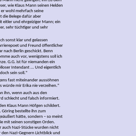
s Mann nicht gelingen, ihn zu dem
er, wie Klaus Mann seinen Helden
t er wohl mehrfach seine
bt die Belege dafür aber
 eitler und ehrgeiziger Mann; ein
er, sehr tüchtiger und sehr
 sonst klar und gelassen
arrierepoet und Freund öffentlicher
 nach Berlin geschickt. Benn
komme auch vor, wenigstens soll ich
anze. G.G. ist für niemanden ein
lloser Intendant ... Und eigentlich
och sein soll."
ens fast miteinander aussöhnen
 würde mir Erika nie verzeihen."
an ihn, wenn auch aus den
d schlecht und falsch informiert.
en Klaus Mann Höfgen schildert.
 Göring bestellte ihn zum
geäußert hätte, sondern – so meint
ie mit seinen sonstigen Orden.
r auch Nazi-Stücke wurden nicht
er den Nazi-Gegnern Lichtblick und