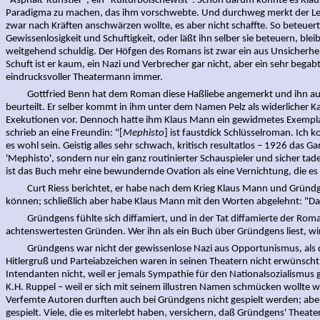
"Asphalt-Künstler", ein "Kulturbolschewist". Schon darum konnte es Klau
Paradigma zu machen, das ihm vorschwebte. Und durchweg merkt der Les
zwar nach Kräften anschwärzen wollte, es aber nicht schaffte. So beteuer
Gewissenlosigkeit und Schuftigkeit, oder läßt ihn selber sie beteuern, blei
weitgehend schuldig. Der Höfgen des Romans ist zwar ein aus Unsicherheit
Schuft ist er kaum, ein Nazi und Verbrecher gar nicht, aber ein sehr begabt
eindrucksvoller Theatermann immer.
Gottfried Benn hat dem Roman diese Haßliebe angemerkt und ihn auch
beurteilt. Er selber kommt in ihm unter dem Namen Pelz als widerlicher K
Exekutionen vor. Dennoch hatte ihm Klaus Mann ein gewidmetes Exemplar
schrieb an eine Freundin: "[
Mephisto
] ist faustdick Schlüsselroman. Ich 
es wohl sein. Geistig alles sehr schwach, kritisch resultatlos – 1926 das G
'Mephisto', sondern nur ein ganz routinierter Schauspieler und sicher tade
ist das Buch mehr eine bewundernde Ovation als eine Vernichtung, die es d
Curt Riess berichtet, er habe nach dem Krieg Klaus Mann und Gründg
können; schließlich aber habe Klaus Mann mit den Worten abgelehnt: "Das
Gründgens fühlte sich diffamiert, und in der Tat diffamierte der Rom
achtenswertesten Gründen. Wer ihn als ein Buch über Gründgens liest, wir
Gründgens war nicht der gewissenlose Nazi aus Opportunismus, als d
Hitlergruß und Parteiabzeichen waren in seinen Theatern nicht erwünscht.
Intendanten nicht, weil er jemals Sympathie für den Nationalsozialismus 
K.H. Ruppel – weil er sich mit seinem illustren Namen schmücken wollte w
Verfemte Autoren durften auch bei Gründgens nicht gespielt werden; abe
gespielt. Viele, die es miterlebt haben, versichern, daß Gründgens' Theat