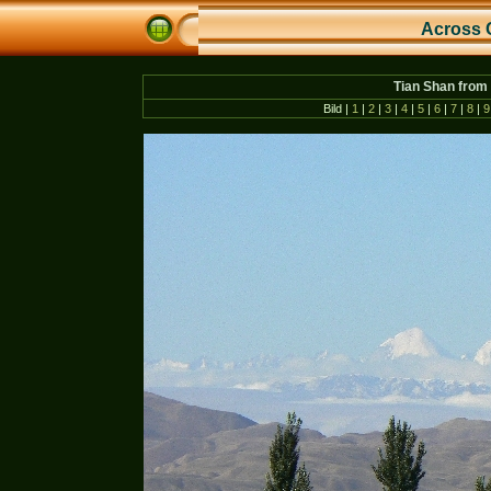
Across 
Tian Shan from
Bild |
1
|
2
|
3
|
4
|
5
|
6
|
7
|
8
|