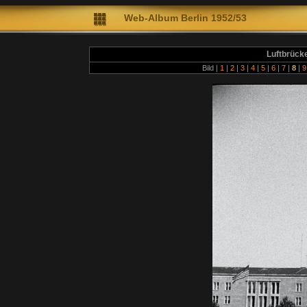
Web-A
lbum Berlin 1952/53
Diete
Luftbrück
Bild |
1
|
2
|
3
|
4
|
5
|
6
|
7
|
8
|