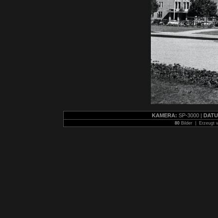
KAMERA:
SP-3000 |
DATU
80
Bilder | Erzeugt