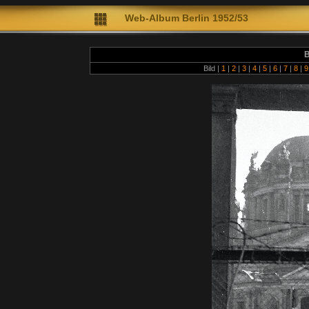
Web-A
lbum Berlin 1952/53
Diete
B
Bild |
1
|
2
|
3
|
4
|
5
|
6
|
7
|
8
|